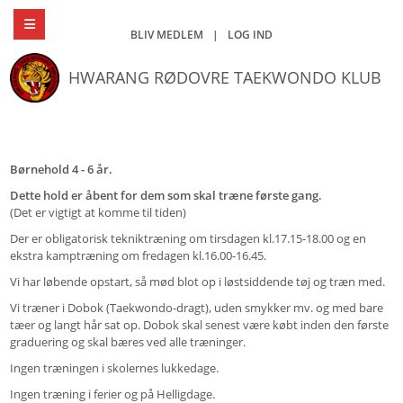
BLIV MEDLEM
|
LOG IND
HWARANG RØDOVRE TAEKWONDO KLUB
Børnehold 4 - 6 år.
Dette hold er åbent for dem som skal træne første gang.
(Det er vigtigt at komme til tiden)
Der er obligatorisk tekniktræning om tirsdagen kl.17.15-18.00 og en
ekstra kamptræning om fredagen kl.16.00-16.45.
Vi har løbende opstart, så mød blot op i løstsiddende tøj og træn med.
Vi træner i Dobok (Taekwondo-dragt), uden smykker mv. og med bare
tæer og langt hår sat op. Dobok skal senest være købt inden den første
graduering og skal bæres ved alle træninger.
Ingen træningen i skolernes lukkedage.
Ingen træning i ferier og på Helligdage.